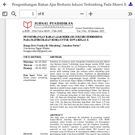
Pengembangan Bahan Ajar Berbasis Inkuiri Terbimbing Pada Materi Ikatan Kimia Untuk Siswa Kelas X