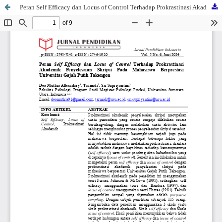
Peran Self Efficacy dan Locus of Control Terhadap Prokrastinasi Akademik Penyelesaian Skripsi Pada Mahasiswa Berprestasi Universitas Gajah Putih Takengon