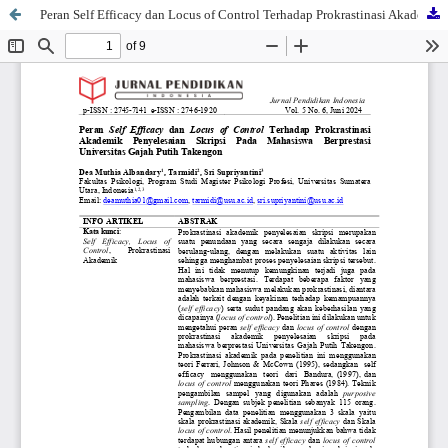
Peran Self Efficacy dan Locus of Control Terhadap Prokrastinasi Akademik Penyelesaian Skripsi Pada Mahasiswa Berprestasi Universitas Gajah Putih Takengon