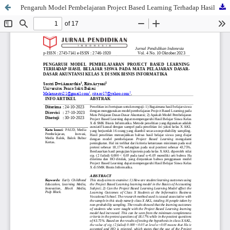
Pengaruh Model Pembelajaran Project Based Learning Terhadap Hasil Belajar Siswa Pada Mata Pelajaran Dasar-Dasar Akuntansi Kelas X Di Smk Bisnis Informatika