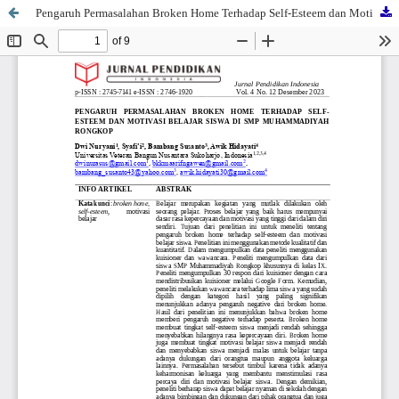
Pengaruh Permasalahan Broken Home Terhadap Self-Esteem dan Motivasi Belajar Siswa di SMP Muhammadiyah Rongkop