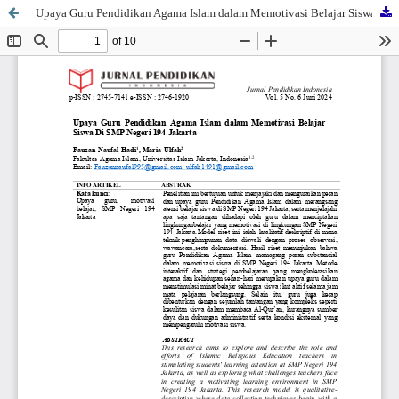
Upaya Guru Pendidikan Agama Islam dalam Memotivasi Belajar Siswa Di SMP Negeri 194 Jakarta