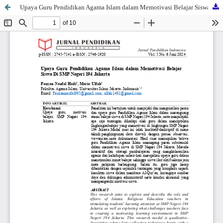
Upaya Guru Pendidikan Agama Islam dalam Memotivasi Belajar Siswa Di SMP Negeri 194 Jakarta