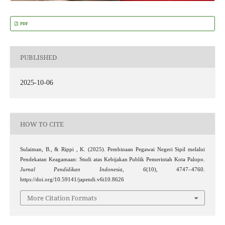
PDF
PUBLISHED
2025-10-06
HOW TO CITE
Sulaiman, B., & Rippi , K. (2025). Pembinaan Pegawai Negeri Sipil melalui
Pendekatan Keagamaan: Studi atas Kebijakan Publik Pemerintah Kota Palopo.
Jurnal Pendidikan Indonesia
,
6
(10), 4747–4760.
https://doi.org/10.59141/japendi.v6i10.8626
More Citation Formats