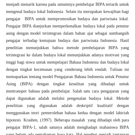
menjadi menarik karena pada umumnya pembelajar BIPA tertarik untuk
mengenal budaya lokal Indonesia. Selain itu merupakan kewajiban bagi
pengajar BIPA untuk mempromosikan budaya dan pariwisata lokal.
Pengajar BIPA dianjurkan memperkenalkan budaya lokal pada penutur
asing dengan model terintegrasi dalam bahan ajar sebagai sumbangsih
pengajar terhadap kemajuan budaya dan pariwisata Indonesia. Hasil
penelitian menunjukkan bahwa metode pembelajaran BIPA yang
terintegrasi ke dalam budaya lokal menunjukkan adanya motivasi yang
tinggi bagi siswa untuk mempelajari Bahasa Indonesia dan budaya lokal
dengan tingkat kecemasan yang cenderung lebih rendah. Tulisan ini
memaparkan tentang model Pengajaran Bahasa Indonesia untuk Penutur
Asing (BIPA) dengan tingkat kesulitan yang dihadapi untuk
mentransper bahasa pada pembelajar. Salah satu cara pengajaran yang
dapat digunakan adalah melalui pengenalan budaya lokal. Metode
penelitian yang digunakan adalah deskriptif kualitatif dengan
menggunakan teori pemerolehan bahasa kedua dengan model lahiriah
hipotesis Krashen, (1997). Beberapa masalah yang dihadapi oleh para
pengajar BIPA-1, salah satunya adalah menghadapi mahasiswa BIPA
yang belum ada pemahaman kosa kata. Hal tersebut nenjadi tantangan