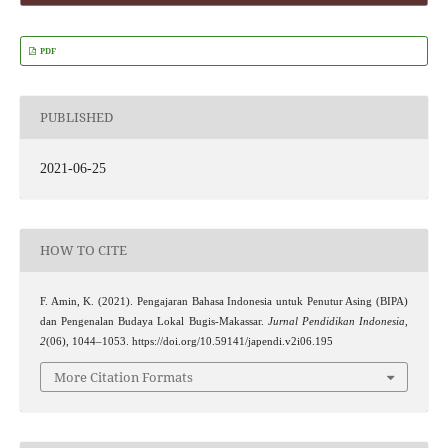
PDF
PUBLISHED
2021-06-25
HOW TO CITE
F. Amin, K. (2021). Pengajaran Bahasa Indonesia untuk Penutur Asing (BIPA)
dan Pengenalan Budaya Lokal Bugis-Makassar.
Jurnal Pendidikan Indonesia
,
2
(06), 1044–1053. https://doi.org/10.59141/japendi.v2i06.195
More Citation Formats