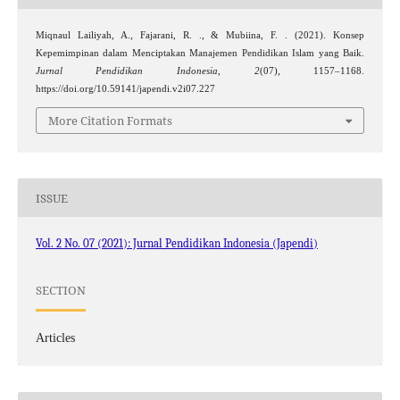
Miqnaul Lailiyah, A., Fajarani, R. ., & Mubiina, F. . (2021). Konsep
Kepemimpinan dalam Menciptakan Manajemen Pendidikan Islam yang Baik.
Jurnal Pendidikan Indonesia
,
2
(07), 1157–1168.
https://doi.org/10.59141/japendi.v2i07.227
More Citation Formats
ISSUE
Vol. 2 No. 07 (2021): Jurnal Pendidikan Indonesia (Japendi)
SECTION
Articles