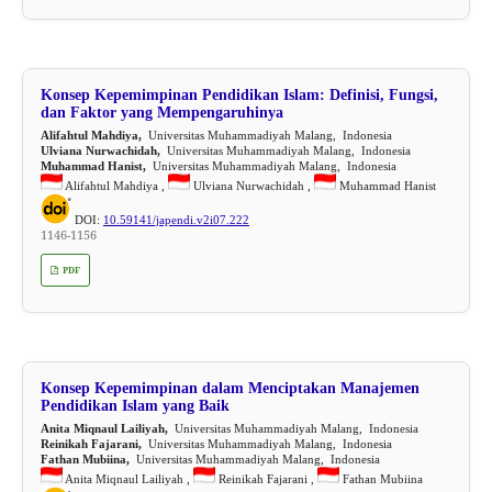
Konsep Kepemimpinan Pendidikan Islam: Definisi, Fungsi,
dan Faktor yang Mempengaruhinya
Alifahtul Mahdiya,
Universitas Muhammadiyah Malang, Indonesia
Ulviana Nurwachidah,
Universitas Muhammadiyah Malang, Indonesia
Muhammad Hanist,
Universitas Muhammadiyah Malang, Indonesia
Alifahtul Mahdiya ,
Ulviana Nurwachidah ,
Muhammad Hanist
DOI:
10.59141/japendi.v2i07.222
1146-1156
PDF
Konsep Kepemimpinan dalam Menciptakan Manajemen
Pendidikan Islam yang Baik
Anita Miqnaul Lailiyah,
Universitas Muhammadiyah Malang, Indonesia
Reinikah Fajarani,
Universitas Muhammadiyah Malang, Indonesia
Fathan Mubiina,
Universitas Muhammadiyah Malang, Indonesia
Anita Miqnaul Lailiyah ,
Reinikah Fajarani ,
Fathan Mubiina