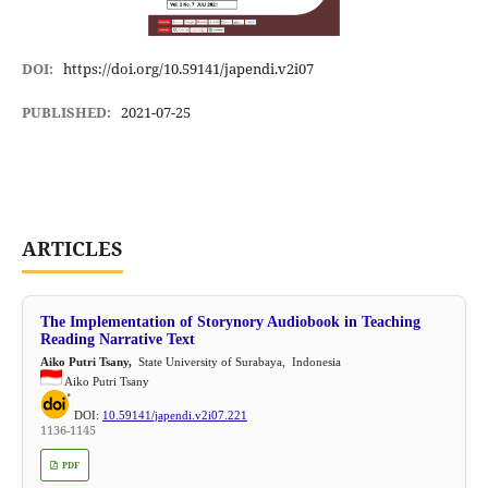
DOI:
https://doi.org/10.59141/japendi.v2i07
PUBLISHED:
2021-07-25
ARTICLES
The Implementation of Storynory Audiobook in Teaching
Reading Narrative Text
Aiko Putri Tsany,
State University of Surabaya, Indonesia
Aiko Putri Tsany
DOI:
10.59141/japendi.v2i07.221
1136-1145
PDF