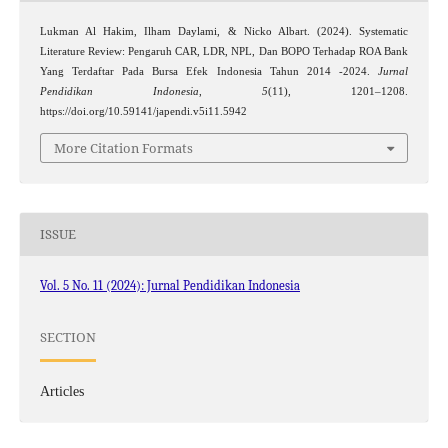
Lukman Al Hakim, Ilham Daylami, & Nicko Albart. (2024). Systematic
Literature Review: Pengaruh CAR, LDR, NPL, Dan BOPO Terhadap ROA Bank
Yang Terdaftar Pada Bursa Efek Indonesia Tahun 2014 -2024.
Jurnal
Pendidikan Indonesia
,
5
(11), 1201–1208.
https://doi.org/10.59141/japendi.v5i11.5942
More Citation Formats
ISSUE
Vol. 5 No. 11 (2024): Jurnal Pendidikan Indonesia
SECTION
Articles