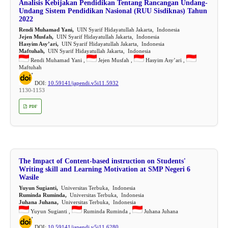
Analisis Kebijakan Pendidikan Tentang Rancangan Undang-
Undang Sistem Pendidikan Nasional (RUU Sisdiknas) Tahun
2022
Rendi Muhamad Yani,
UIN Syarif Hidayatullah Jakarta, Indonesia
Jejen Musfah,
UIN Syarif Hidayatullah Jakarta, Indonesia
Hasyim Asy’ari,
UIN Syarif Hidayatullah Jakarta, Indonesia
Maftuhah,
UIN Syarif Hidayatullah Jakarta, Indonesia
Rendi Muhamad Yani ,
Jejen Musfah ,
Hasyim Asy’ari ,
Maftuhah
DOI:
10.59141/japendi.v5i11.5932
1130-1153
PDF
The Impact of Content-based instruction on Students'
Writing skill and Learning Motivation at SMP Negeri 6
Wasile
Yuyun Sugianti,
Universitas Terbuka, Indonesia
Ruminda Ruminda,
Universitas Terbuka, Indonesia
Juhana Juhana,
Universitas Terbuka, Indonesia
Yuyun Sugianti ,
Ruminda Ruminda ,
Juhana Juhana
DOI:
10.59141/japendi.v5i11.6280