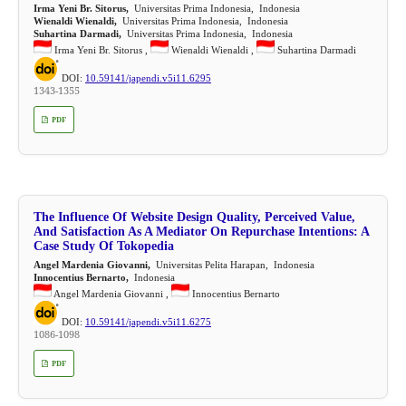
Irma Yeni Br. Sitorus,
Universitas Prima Indonesia, Indonesia
Wienaldi Wienaldi,
Universitas Prima Indonesia, Indonesia
Suhartina Darmadi,
Universitas Prima Indonesia, Indonesia
Irma Yeni Br. Sitorus ,
Wienaldi Wienaldi ,
Suhartina Darmadi
DOI:
10.59141/japendi.v5i11.6295
1343-1355
PDF
The Influence Of Website Design Quality, Perceived Value,
And Satisfaction As A Mediator On Repurchase Intentions: A
Case Study Of Tokopedia
Angel Mardenia Giovanni,
Universitas Pelita Harapan, Indonesia
Innocentius Bernarto,
Indonesia
Angel Mardenia Giovanni ,
Innocentius Bernarto
DOI:
10.59141/japendi.v5i11.6275
1086-1098
PDF