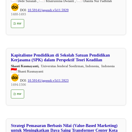
Dede Sunaiah ,
Khairunnisa Dwianti ,
Dianita Nur Fadhilah
DOI:
10.59141/japendi.v5i11.5929
1488-1493
PDF
Kapitalisme Pendidikan di Sekolah Satuan Pendidikan
Kerjasama (SPK) dalam Perspektif Teori Keadilan
Shanti Kusmayanti,
Universitas Jenderal Soedirman, Indonesia, Indonesia
Shanti Kusmayanti
DOI:
10.59141/japendi.v5i11.5923
1494-1506
PDF
Strategi Pemasaran Berbasis Nilai (Value-Based Marketing)
untuk Meningkatkan Daya Saing Transformer Center Kota