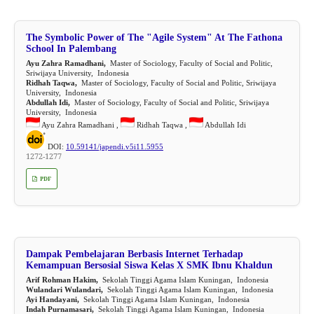
The Symbolic Power of The "Agile System" At The Fathona
School In Palembang
Ayu Zahra Ramadhani,
Master of Sociology, Faculty of Social and Politic,
Sriwijaya University, Indonesia
Ridhah Taqwa,
Master of Sociology, Faculty of Social and Politic, Sriwijaya
University, Indonesia
Abdullah Idi,
Master of Sociology, Faculty of Social and Politic, Sriwijaya
University, Indonesia
Ayu Zahra Ramadhani ,
Ridhah Taqwa ,
Abdullah Idi
DOI:
10.59141/japendi.v5i11.5955
1272-1277
PDF
Dampak Pembelajaran Berbasis Internet Terhadap
Kemampuan Bersosial Siswa Kelas X SMK Ibnu Khaldun
Arif Rohman Hakim,
Sekolah Tinggi Agama Islam Kuningan, Indonesia
Wulandari Wulandari,
Sekolah Tinggi Agama Islam Kuningan, Indonesia
Ayi Handayani,
Sekolah Tinggi Agama Islam Kuningan, Indonesia
Indah Purnamasari,
Sekolah Tinggi Agama Islam Kuningan, Indonesia