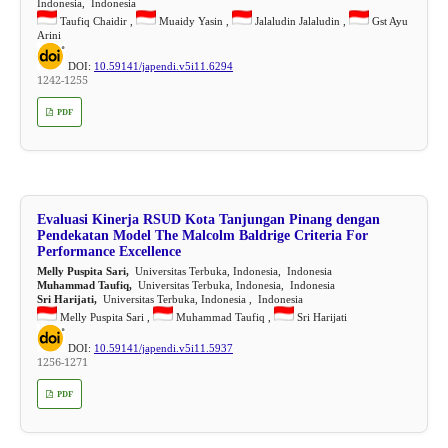
Indonesia, Indonesia
Taufiq Chaidir ,
Muaidy Yasin ,
Jalaludin Jalaludin ,
Gst Ayu
Arini
DOI:
10.59141/japendi.v5i11.6294
1242-1255
PDF
Evaluasi Kinerja RSUD Kota Tanjungan Pinang dengan
Pendekatan Model The Malcolm Baldrige Criteria For
Performance Excellence
Melly Puspita Sari,
Universitas Terbuka, Indonesia, Indonesia
Muhammad Taufiq,
Universitas Terbuka, Indonesia, Indonesia
Sri Harijati,
Universitas Terbuka, Indonesia , Indonesia
Melly Puspita Sari ,
Muhammad Taufiq ,
Sri Harijati
DOI:
10.59141/japendi.v5i11.5937
1256-1271
PDF