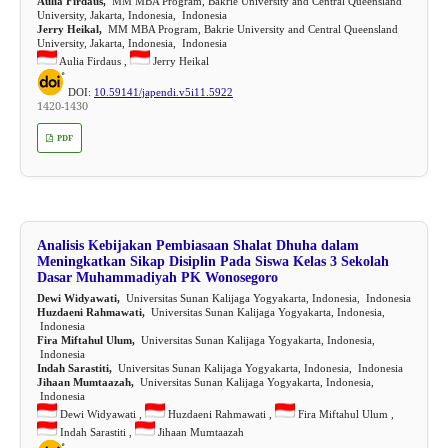
Aulia Firdaus,
MM MBA Program, Bakrie University and Central Queensland
University, Jakarta, Indonesia, Indonesia
Jerry Heikal,
MM MBA Program, Bakrie University and Central Queensland
University, Jakarta, Indonesia, Indonesia
Aulia Firdaus ,
Jerry Heikal
DOI:
10.59141/japendi.v5i11.5922
1420-1430
PDF
Analisis Kebijakan Pembiasaan Shalat Dhuha dalam
Meningkatkan Sikap Disiplin Pada Siswa Kelas 3 Sekolah
Dasar Muhammadiyah PK Wonosegoro
Dewi Widyawati,
Universitas Sunan Kalijaga Yogyakarta, Indonesia, Indonesia
Huzdaeni Rahmawati,
Universitas Sunan Kalijaga Yogyakarta, Indonesia,
Indonesia
Fira Miftahul Ulum,
Universitas Sunan Kalijaga Yogyakarta, Indonesia,
Indonesia
Indah Sarastiti,
Universitas Sunan Kalijaga Yogyakarta, Indonesia, Indonesia
Jihaan Mumtaazah,
Universitas Sunan Kalijaga Yogyakarta, Indonesia,
Indonesia
Dewi Widyawati ,
Huzdaeni Rahmawati ,
Fira Miftahul Ulum ,
Indah Sarastiti ,
Jihaan Mumtaazah