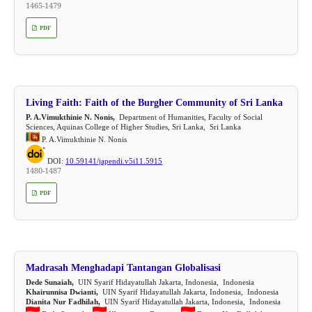
1465-1479
PDF
Living Faith: Faith of the Burgher Community of Sri Lanka
P. A.Vimukthinie N. Nonis,
Department of Humanities, Faculty of Social
Sciences, Aquinas College of Higher Studies, Sri Lanka, Sri Lanka
P. A.Vimukthinie N. Nonis
DOI:
10.59141/japendi.v5i11.5915
1480-1487
PDF
Madrasah Menghadapi Tantangan Globalisasi
Dede Sunaiah,
UIN Syarif Hidayatullah Jakarta, Indonesia, Indonesia
Khairunnisa Dwianti,
UIN Syarif Hidayatullah Jakarta, Indonesia, Indonesia
Dianita Nur Fadhilah,
UIN Syarif Hidayatullah Jakarta, Indonesia, Indonesia