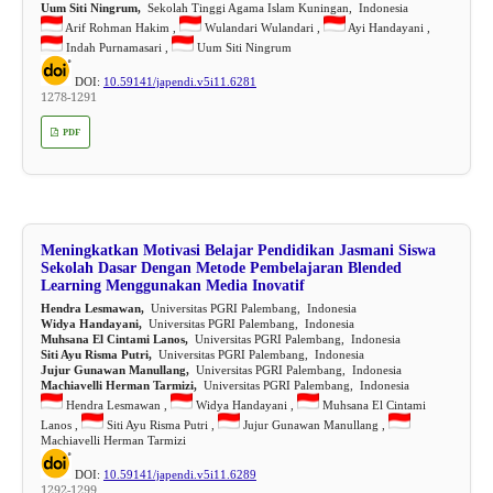
Uum Siti Ningrum,
Sekolah Tinggi Agama Islam Kuningan, Indonesia
Arif Rohman Hakim ,
Wulandari Wulandari ,
Ayi Handayani ,
Indah Purnamasari ,
Uum Siti Ningrum
DOI:
10.59141/japendi.v5i11.6281
1278-1291
PDF
Meningkatkan Motivasi Belajar Pendidikan Jasmani Siswa
Sekolah Dasar Dengan Metode Pembelajaran Blended
Learning Menggunakan Media Inovatif
Hendra Lesmawan,
Universitas PGRI Palembang, Indonesia
Widya Handayani,
Universitas PGRI Palembang, Indonesia
Muhsana El Cintami Lanos,
Universitas PGRI Palembang, Indonesia
Siti Ayu Risma Putri,
Universitas PGRI Palembang, Indonesia
Jujur Gunawan Manullang,
Universitas PGRI Palembang, Indonesia
Machiavelli Herman Tarmizi,
Universitas PGRI Palembang, Indonesia
Hendra Lesmawan ,
Widya Handayani ,
Muhsana El Cintami
Lanos ,
Siti Ayu Risma Putri ,
Jujur Gunawan Manullang ,
Machiavelli Herman Tarmizi
DOI:
10.59141/japendi.v5i11.6289
1292-1299