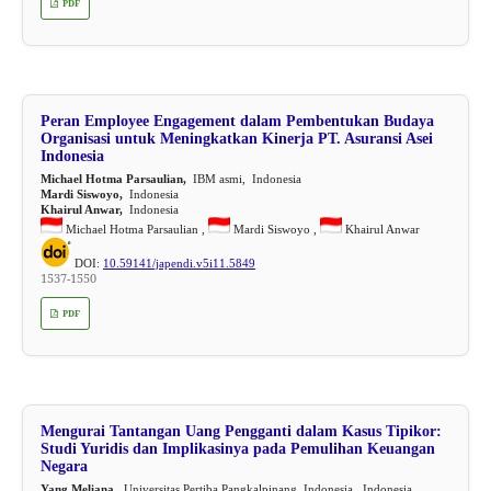
PDF
Peran Employee Engagement dalam Pembentukan Budaya
Organisasi untuk Meningkatkan Kinerja PT. Asuransi Asei
Indonesia
Michael Hotma Parsaulian,
IBM asmi, Indonesia
Mardi Siswoyo,
Indonesia
Khairul Anwar,
Indonesia
Michael Hotma Parsaulian ,
Mardi Siswoyo ,
Khairul Anwar
DOI:
10.59141/japendi.v5i11.5849
1537-1550
PDF
Mengurai Tantangan Uang Pengganti dalam Kasus Tipikor:
Studi Yuridis dan Implikasinya pada Pemulihan Keuangan
Negara
Yang Meliana,
Universitas Pertiba Pangkalpinang, Indonesia, Indonesia