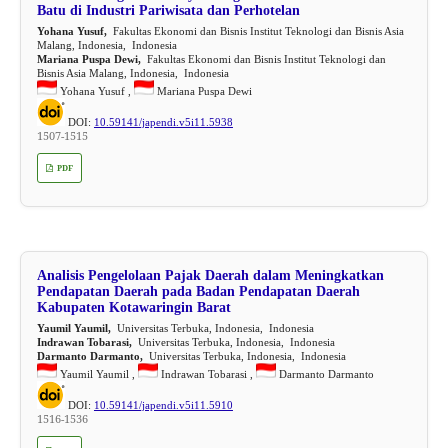
Batu di Industri Pariwisata dan Perhotelan
Yohana Yusuf,
Fakultas Ekonomi dan Bisnis Institut Teknologi dan Bisnis Asia
Malang, Indonesia, Indonesia
Mariana Puspa Dewi,
Fakultas Ekonomi dan Bisnis Institut Teknologi dan
Bisnis Asia Malang, Indonesia, Indonesia
Yohana Yusuf ,
Mariana Puspa Dewi
DOI:
10.59141/japendi.v5i11.5938
1507-1515
PDF
Analisis Pengelolaan Pajak Daerah dalam Meningkatkan
Pendapatan Daerah pada Badan Pendapatan Daerah
Kabupaten Kotawaringin Barat
Yaumil Yaumil,
Universitas Terbuka, Indonesia, Indonesia
Indrawan Tobarasi,
Universitas Terbuka, Indonesia, Indonesia
Darmanto Darmanto,
Universitas Terbuka, Indonesia, Indonesia
Yaumil Yaumil ,
Indrawan Tobarasi ,
Darmanto Darmanto
DOI:
10.59141/japendi.v5i11.5910
1516-1536