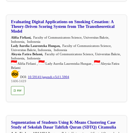
Evaluating Digital Applications on Smoking Cessation: A
Theory-Driven Scoring System from The Transtheoretical
Model
Alifia Firliani,
Faculty of Communicatons Science, Universitas Bakrie,
Indonesia, Indonesia
Lady Aurelia Laurentzka Hungan,
Faculty of Communicatons Science,
Universitas Bakrie, Indonesia, Indonesia
Aleysia Fatira Belami,
Faculty of Communicatons Science, Universitas Bakrie,
Indonesia, Indonesia
Alifia Firliani ,
Lady Aurelia Laurentzka Hungan ,
Aleysia Fatira
Belami
DOI:
10.59141/japendi.v5i11.5904
1406-1419
PDF
Segmentation of Students Using K-Means Clustering Case
Study of Sekolah Dasar Tahfizh Quran (SDTQ) Citamulia