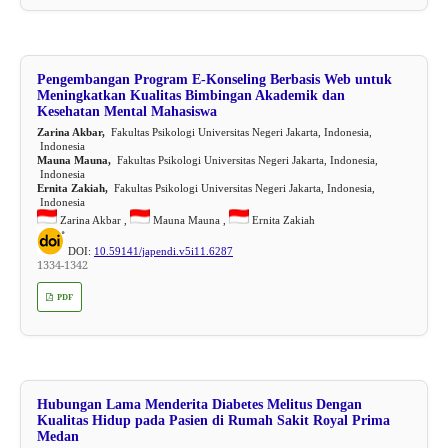
Pengembangan Program E-Konseling Berbasis Web untuk
Meningkatkan Kualitas Bimbingan Akademik dan
Kesehatan Mental Mahasiswa
Zarina Akbar,
Fakultas Psikologi Universitas Negeri Jakarta, Indonesia,
Indonesia
Mauna Mauna,
Fakultas Psikologi Universitas Negeri Jakarta, Indonesia,
Indonesia
Ernita Zakiah,
Fakultas Psikologi Universitas Negeri Jakarta, Indonesia,
Indonesia
Zarina Akbar ,
Mauna Mauna ,
Ernita Zakiah
DOI:
10.59141/japendi.v5i11.6287
1334-1342
PDF
Hubungan Lama Menderita Diabetes Melitus Dengan
Kualitas Hidup pada Pasien di Rumah Sakit Royal Prima
Medan