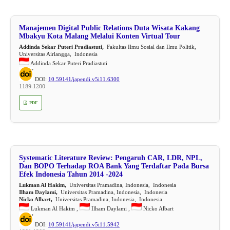
Manajemen Digital Public Relations Duta Wisata Kakang
Mbakyu Kota Malang Melalui Konten Virtual Tour
Addinda Sekar Puteri Pradiastuti,
Fakultas Ilmu Sosial dan Ilmu Politik,
Universitas Airlangga, Indonesia
Addinda Sekar Puteri Pradiastuti
DOI:
10.59141/japendi.v5i11.6300
1189-1200
PDF
Systematic Literature Review: Pengaruh CAR, LDR, NPL,
Dan BOPO Terhadap ROA Bank Yang Terdaftar Pada Bursa
Efek Indonesia Tahun 2014 -2024
Lukman Al Hakim,
Universitas Pramadina, Indonesia, Indonesia
Ilham Daylami,
Universitas Pramadina, Indonesia, Indonesia
Nicko Albart,
Universitas Pramadina, Indonesia, Indonesia
Lukman Al Hakim ,
Ilham Daylami ,
Nicko Albart
DOI:
10.59141/japendi.v5i11.5942