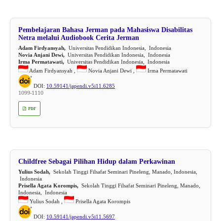
Pembelajaran Bahasa Jerman pada Mahasiswa Disabilitas
Netra melalui Audiobook Cerita Jerman
Adam Firdyansyah,
Universitas Pendidikan Indonesia, Indonesia
Novia Anjani Dewi,
Universitas Pendidikan Indonesia, Indonesia
Irma Permatawati,
Universitas Pendidikan Indonesia, Indonesia
Adam Firdyansyah ,
Novia Anjani Dewi ,
Irma Permatawati
DOI:
10.59141/japendi.v5i11.6285
1099-1110
PDF
Childfree Sebagai Pilihan Hidup dalam Perkawinan
Yulius Sodah,
Sekolah Tinggi Filsafat Seminari Pineleng, Manado, Indonesia,
Indonesia
Prisella Agata Korompis,
Sekolah Tinggi Filsafat Seminari Pineleng, Manado,
Indonesia, Indonesia
Yulius Sodah ,
Prisella Agata Korompis
DOI:
10.59141/japendi.v5i11.5697