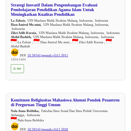
Strategi Inovatif Dalam Pengembangan Evaluasi
Pembelajaran Pendidikan Agama Islam Untuk
Meningkatkan Kualitas Pendidikan
La Zubair,
UIN Maulana Malik Ibrahim Malang, Indonesia, Indonesia
Dian Amirul Mu mini,
UIN Maulana Malik Ibrahim Malang, Indonesia,
Indonesia
Zikri Adib Kurnia,
UIN Maulana Malik Ibrahim Malang, Indonesia, Indonesia
Abdul Bashith,
UIN Maulana Malik Ibrahim Malang, Indonesia, Indonesia
La Zubair ,
Dian Amirul Mu mini ,
Zikri Adib Kurnia ,
Abdul Bashith
DOI:
10.59141/japendi.v5i11.5911
1454-1464
PDF
Komitmen Religiusitas Mahasiswa Alumni Pondok Pesantren
di Perguruan Tinggi Umum
Nala Auna Robbika,
Fakultas Ilmu Sosial Dan Ilmu Politik Universitas
Airlangga, Indonesia
Nala Auna Robbika
DOI:
10.59141/japendi.v5i11.5926