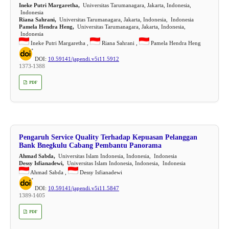
Ineke Putri Margaretha,
Universitas Tarumanagara, Jakarta, Indonesia,
Indonesia
Riana Sahrani,
Universitas Tarumanagara, Jakarta, Indonesia, Indonesia
Pamela Hendra Heng,
Universitas Tarumanagara, Jakarta, Indonesia,
Indonesia
Ineke Putri Margaretha ,
Riana Sahrani ,
Pamela Hendra Heng
DOI:
10.59141/japendi.v5i11.5912
1373-1388
PDF
Pengaruh Service Quality Terhadap Kepuasan Pelanggan
Bank Bnegkulu Cabang Pembantu Panorama
Ahmad Sabda,
Universitas Islam Indonesia, Indonesia, Indonesia
Dessy Isfianadewi,
Universitas Islam Indonesia, Indonesia, Indonesia
Ahmad Sabda ,
Dessy Isfianadewi
DOI:
10.59141/japendi.v5i11.5847
1389-1405
PDF