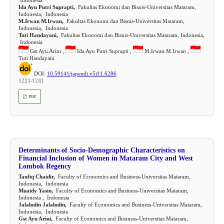
Ida Ayu Putri Suprapti,
Fakultas Ekonomi dan Bisnis-Universitas Mataram,
Indonesia, Indonesia
M.Irwan M.Irwan,
Fakultas Ekonomi dan Bisnis-Universitas Mataram,
Indonesia, Indonesia
Tuti Handayani,
Fakultas Ekonomi dan Bisnis-Universitas Mataram, Indonesia,
Indonesia
Gst Ayu Arini ,
Ida Ayu Putri Suprapti ,
M.Irwan M.Irwan ,
Tuti Handayani
DOI:
10.59141/japendi.v5i11.6286
1221-1241
PDF
Determinants of Socio-Demographic Characteristics on
Financial Inclusion of Women in Mataram City and West
Lombok Regency
Taufiq Chaidir,
Faculty of Economics and Business-Universitas Mataram,
Indonesia, Indonesia
Muaidy Yasin,
Faculty of Economics and Business-Universitas Mataram,
Indonesia , Indonesia
Jalaludin Jalaludin,
Faculty of Economics and Business-Universitas Mataram,
Indonesia, Indonesia
Gst Ayu Arini,
Faculty of Economics and Business-Universitas Mataram,