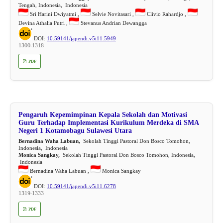
Tengah, Indonesia, Indonesia
Sri Harini Dwiyatmi ,
Selvie Novitasari ,
Clivio Rahardjo ,
Devina Athalia Putri ,
Stevanus Andrian Dewangga
DOI:
10.59141/japendi.v5i11.5949
1300-1318
PDF
Pengaruh Kepemimpinan Kepala Sekolah dan Motivasi
Guru Terhadap Implementasi Kurikulum Merdeka di SMA
Negeri 1 Kotamobagu Sulawesi Utara
Bernadina Waha Labuan,
Sekolah Tinggi Pastoral Don Bosco Tomohon,
Indonesia, Indonesia
Monica Sangkay,
Sekolah Tinggi Pastoral Don Bosco Tomohon, Indonesia,
Indonesia
Bernadina Waha Labuan ,
Monica Sangkay
DOI:
10.59141/japendi.v5i11.6278
1319-1333
PDF