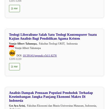
1201-1208
PDF
Teologi Liberalisme Salah Satu Teologi Kontemporer Suatu
Kajian Analisis Bagi Pendidikan Agama Kristen
Ventje Albert Talumepa,
Fakultas Teologi UKIT, Indonesia
Ventje Albert Talumepa
DOI:
10.59141/japendi.v5i11.6276
1209-1220
PDF
Analisis Dampak Penuaan Populasi Penduduk Terhadap
Keseimbangan Jangka Panjang Ekonomi Makro Di
Indonesia
Gst Ayu Arini,
Fakultas Ekonomi dan Bisnis-Universitas Mataram, Indonesia,
Indonesia