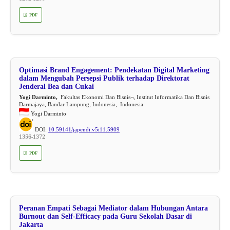
PDF
Optimasi Brand Engagement: Pendekatan Digital Marketing
dalam Mengubah Persepsi Publik terhadap Direktorat
Jenderal Bea dan Cukai
Yogi Darminto,
Fakultas Ekonomi Dan Bisnis¬, Institut Informatika Dan Bisnis
Darmajaya, Bandar Lampung, Indonesia, Indonesia
Yogi Darminto
DOI:
10.59141/japendi.v5i11.5909
1356-1372
PDF
Peranan Empati Sebagai Mediator dalam Hubungan Antara
Burnout dan Self-Efficacy pada Guru Sekolah Dasar di
Jakarta