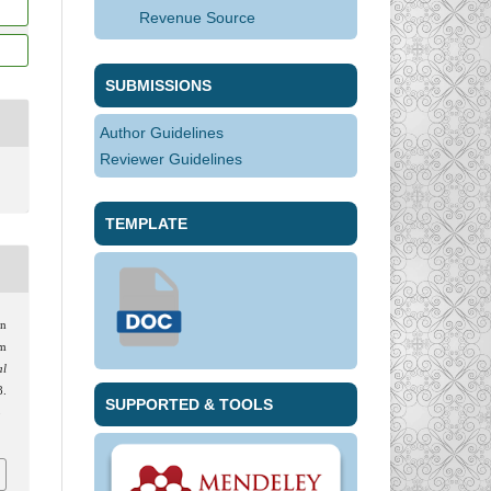
Revenue Source
SUBMISSIONS
Author Guidelines
Reviewer Guidelines
TEMPLATE
an
am
al
8.
SUPPORTED & TOOLS
5