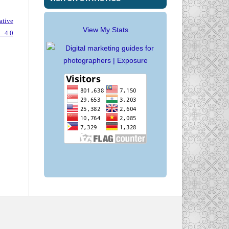
ative
View My Stats
 4.0