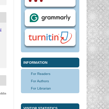
l
INFORMATION
For Readers
For Authors
For Librarian
ddin
VISITOR STATISTICS