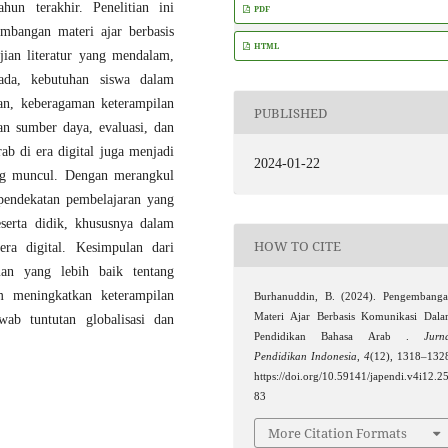
hun terakhir. Penelitian ini
PDF
mbangan materi ajar berbasis
HTML
ian literatur yang mendalam,
 ada, kebutuhan siswa dalam
an, keberagaman keterampilan
PUBLISHED
an sumber daya, evaluasi, dan
ab di era digital juga menjadi
2024-01-22
ang muncul. Dengan merangkul
 pendekatan pembelajaran yang
serta didik, khususnya dalam
HOW TO CITE
ra digital. Kesimpulan dari
man yang lebih baik tentang
m meningkatkan keterampilan
Burhanuddin, B. (2024). Pengembang
Materi Ajar Berbasis Komunikasi Dal
wab tuntutan globalisasi dan
Pendidikan Bahasa Arab .
Jurn
Pendidikan Indonesia
,
4
(12), 1318–132
https://doi.org/10.59141/japendi.v4i12.2
83
More Citation Formats