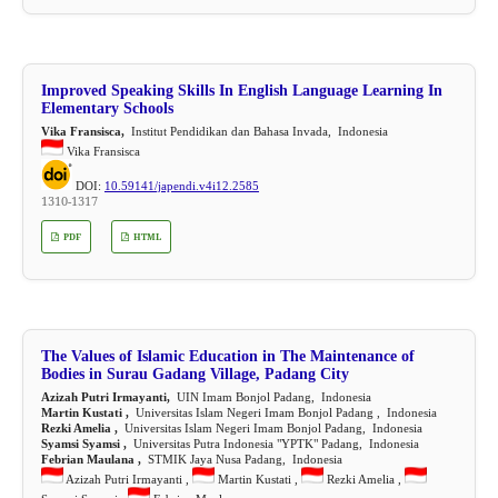
Improved Speaking Skills In English Language Learning In
Elementary Schools
Vika Fransisca,
Institut Pendidikan dan Bahasa Invada, Indonesia
Vika Fransisca
DOI:
10.59141/japendi.v4i12.2585
1310-1317
PDF
HTML
The Values of Islamic Education in The Maintenance of
Bodies in Surau Gadang Village, Padang City
Azizah Putri Irmayanti,
UIN Imam Bonjol Padang, Indonesia
Martin Kustati ,
Universitas Islam Negeri Imam Bonjol Padang , Indonesia
Rezki Amelia ,
Universitas Islam Negeri Imam Bonjol Padang, Indonesia
Syamsi Syamsi ,
Universitas Putra Indonesia "YPTK" Padang, Indonesia
Febrian Maulana ,
STMIK Jaya Nusa Padang, Indonesia
Azizah Putri Irmayanti ,
Martin Kustati ,
Rezki Amelia ,