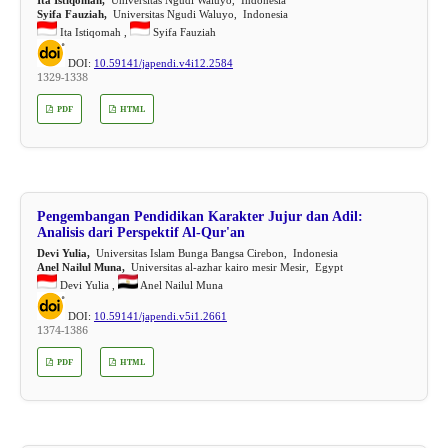
Syifa Fauziah,
Universitas Ngudi Waluyo, Indonesia
Ita Istiqomah ,
Syifa Fauziah
DOI:
10.59141/japendi.v4i12.2584
1329-1338
PDF
HTML
Pengembangan Pendidikan Karakter Jujur dan Adil:
Analisis dari Perspektif Al-Qur'an
Devi Yulia,
Universitas Islam Bunga Bangsa Cirebon, Indonesia
Anel Nailul Muna,
Universitas al-azhar kairo mesir Mesir, Egypt
Devi Yulia ,
Anel Nailul Muna
DOI:
10.59141/japendi.v5i1.2661
1374-1386
PDF
HTML