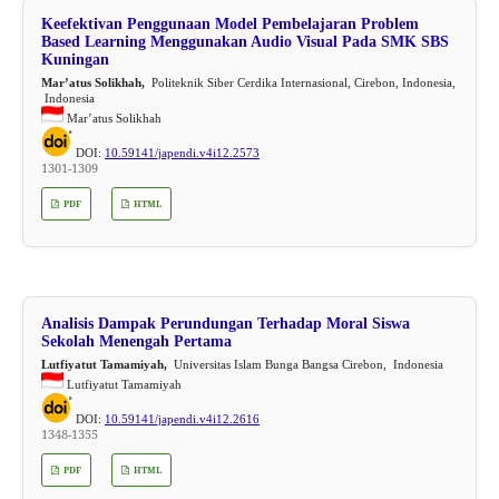
Keefektivan Penggunaan Model Pembelajaran Problem
Based Learning Menggunakan Audio Visual Pada SMK SBS
Kuningan
Mar’atus Solikhah,
Politeknik Siber Cerdika Internasional, Cirebon, Indonesia,
Indonesia
Mar’atus Solikhah
DOI:
10.59141/japendi.v4i12.2573
1301-1309
PDF
HTML
Analisis Dampak Perundungan Terhadap Moral Siswa
Sekolah Menengah Pertama
Lutfiyatut Tamamiyah,
Universitas Islam Bunga Bangsa Cirebon, Indonesia
Lutfiyatut Tamamiyah
DOI:
10.59141/japendi.v4i12.2616
1348-1355
PDF
HTML