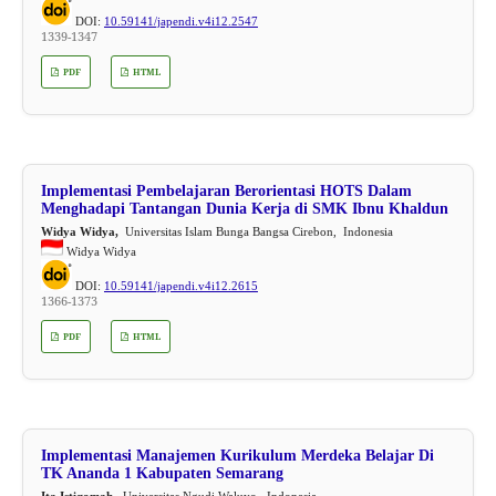
DOI:
10.59141/japendi.v4i12.2547
1339-1347
PDF
HTML
Implementasi Pembelajaran Berorientasi HOTS Dalam
Menghadapi Tantangan Dunia Kerja di SMK Ibnu Khaldun
Widya Widya,
Universitas Islam Bunga Bangsa Cirebon, Indonesia
Widya Widya
DOI:
10.59141/japendi.v4i12.2615
1366-1373
PDF
HTML
Implementasi Manajemen Kurikulum Merdeka Belajar Di
TK Ananda 1 Kabupaten Semarang
Ita Istiqomah,
Universitas Ngudi Waluyo, Indonesia