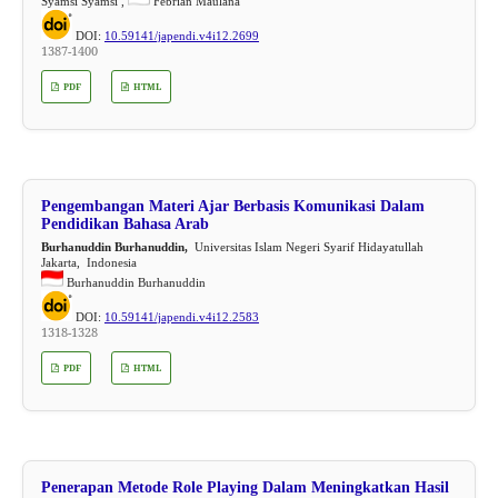
Syamsi Syamsi ,
Febrian Maulana
DOI:
10.59141/japendi.v4i12.2699
1387-1400
PDF
HTML
Pengembangan Materi Ajar Berbasis Komunikasi Dalam
Pendidikan Bahasa Arab
Burhanuddin Burhanuddin,
Universitas Islam Negeri Syarif Hidayatullah
Jakarta, Indonesia
Burhanuddin Burhanuddin
DOI:
10.59141/japendi.v4i12.2583
1318-1328
PDF
HTML
Penerapan Metode Role Playing Dalam Meningkatkan Hasil