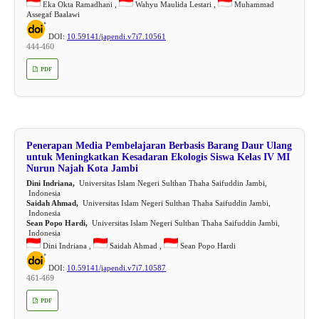
Eka Okta Ramadhani ,
Wahyu Maulida Lestari ,
Muhammad
Assegaf Baalawi
DOI:
10.59141/japendi.v7i7.10561
444-460
PDF
Penerapan Media Pembelajaran Berbasis Barang Daur Ulang
untuk Meningkatkan Kesadaran Ekologis Siswa Kelas IV MI
Nurun Najah Kota Jambi
Dini Indriana,
Universitas Islam Negeri Sulthan Thaha Saifuddin Jambi,
Indonesia
Saidah Ahmad,
Universitas Islam Negeri Sulthan Thaha Saifuddin Jambi,
Indonesia
Sean Popo Hardi,
Universitas Islam Negeri Sulthan Thaha Saifuddin Jambi,
Indonesia
Dini Indriana ,
Saidah Ahmad ,
Sean Popo Hardi
DOI:
10.59141/japendi.v7i7.10587
461-469
PDF