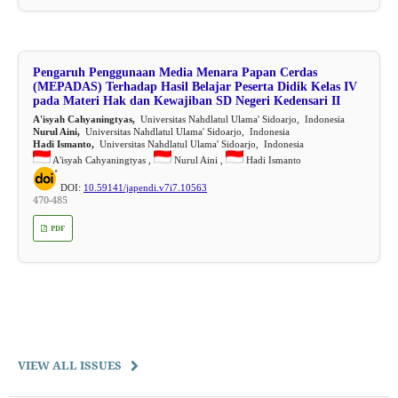
Pengaruh Penggunaan Media Menara Papan Cerdas
(MEPADAS) Terhadap Hasil Belajar Peserta Didik Kelas IV
pada Materi Hak dan Kewajiban SD Negeri Kedensari II
A'isyah Cahyaningtyas,
Universitas Nahdlatul Ulama' Sidoarjo, Indonesia
Nurul Aini,
Universitas Nahdlatul Ulama' Sidoarjo, Indonesia
Hadi Ismanto,
Universitas Nahdlatul Ulama' Sidoarjo, Indonesia
A'isyah Cahyaningtyas ,
Nurul Aini ,
Hadi Ismanto
DOI:
10.59141/japendi.v7i7.10563
470-485
PDF
VIEW ALL ISSUES