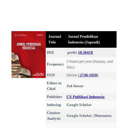
Journal
Jurnal Pendidikan
Title
Indonesia (Japendi)
DOI
prefix
10.36418
2 Issues per year (January, and
Frequency
July)
ISSN
Online
(
2746-1920
)
Editor in
Zul Anwar
Chief
Publisher
CV. Publikasi Indonesia
Indexing
Google Scholar
Citation
Google Scholar | Dimension
Analysis