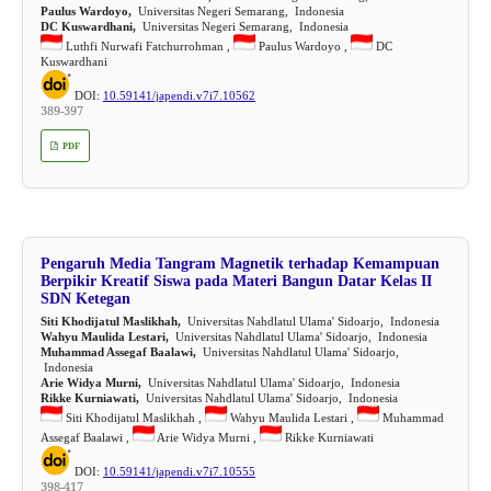
Paulus Wardoyo,
Universitas Negeri Semarang, Indonesia
DC Kuswardhani,
Universitas Negeri Semarang, Indonesia
Luthfi Nurwafi Fatchurrohman ,
Paulus Wardoyo ,
DC
Kuswardhani
DOI:
10.59141/japendi.v7i7.10562
389-397
PDF
Pengaruh Media Tangram Magnetik terhadap Kemampuan
Berpikir Kreatif Siswa pada Materi Bangun Datar Kelas II
SDN Ketegan
Siti Khodijatul Maslikhah,
Universitas Nahdlatul Ulama' Sidoarjo, Indonesia
Wahyu Maulida Lestari,
Universitas Nahdlatul Ulama' Sidoarjo, Indonesia
Muhammad Assegaf Baalawi,
Universitas Nahdlatul Ulama' Sidoarjo,
Indonesia
Arie Widya Murni,
Universitas Nahdlatul Ulama' Sidoarjo, Indonesia
Rikke Kurniawati,
Universitas Nahdlatul Ulama' Sidoarjo, Indonesia
Siti Khodijatul Maslikhah ,
Wahyu Maulida Lestari ,
Muhammad
Assegaf Baalawi ,
Arie Widya Murni ,
Rikke Kurniawati
DOI:
10.59141/japendi.v7i7.10555
398-417