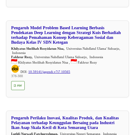
Pengaruh Model Problem Based Learning Berbasis
Pendekatan Deep Learning dengan Strategi Kuis Berhadiah
terhadap Pemahaman Konsep Keberagaman Sosial dan
Budaya Kelas IV SDN Ketegan
Khilyatus Sholihah Rosyidatun Nisa,
Universitas Nahdlatul Ulama' Sidoarjo,
Indonesia
Fakhrur Rozy,
Universitas Nahdlatul Ulama Sidoarjo, Indonesia
Khilyatus Sholihah Rosyidatun Nisa ,
Fakhrur Rozy
DOI:
10.59141/japendi.v7i7.10565
378-388
PDF
Pengaruh Perilaku Inovasi, Kualitas Produk, dan Kualitas
Pelayanan terhadap Keunggulan Bersaing pada Industri
Ikan Asap Skala Kecil di Kota Semarang Utara
Luthfi Nurwafi Fatchurrohman,
Universitas Negeri Semarang, Indonesia