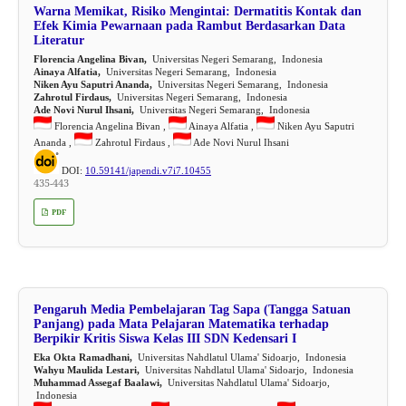
Warna Memikat, Risiko Mengintai: Dermatitis Kontak dan
Efek Kimia Pewarnaan pada Rambut Berdasarkan Data
Literatur
Florencia Angelina Bivan,
Universitas Negeri Semarang, Indonesia
Ainaya Alfatia,
Universitas Negeri Semarang, Indonesia
Niken Ayu Saputri Ananda,
Universitas Negeri Semarang, Indonesia
Zahrotul Firdaus,
Universitas Negeri Semarang, Indonesia
Ade Novi Nurul Ihsani,
Universitas Negeri Semarang, Indonesia
Florencia Angelina Bivan ,
Ainaya Alfatia ,
Niken Ayu Saputri
Ananda ,
Zahrotul Firdaus ,
Ade Novi Nurul Ihsani
DOI:
10.59141/japendi.v7i7.10455
435-443
PDF
Pengaruh Media Pembelajaran Tag Sapa (Tangga Satuan
Panjang) pada Mata Pelajaran Matematika terhadap
Berpikir Kritis Siswa Kelas III SDN Kedensari I
Eka Okta Ramadhani,
Universitas Nahdlatul Ulama' Sidoarjo, Indonesia
Wahyu Maulida Lestari,
Universitas Nahdlatul Ulama' Sidoarjo, Indonesia
Muhammad Assegaf Baalawi,
Universitas Nahdlatul Ulama' Sidoarjo,
Indonesia