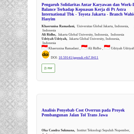
Pengaruh Solidaritas Antar Karyawan dan Work-L
Balance Terhadap Kepuasan Kerja di Pt Astra
International Tbk - Toyota Jakarta - Branch Wahi
Hasyim
Khaerunisa Ramadani,
Universitas Global Jakarta, Indonesia,
Indonesia
Ali Ridho,
Jakarta Global University, Indonesia, Indonesia
Udriyah Udriyah,
Jakarta Global University, Indonesia,
Indonesia
Khaerunisa Ramadani ,
Ali Ridho ,
Udriyah Udriya
DOI:
10.59141/japendi.v6i7.8411
PDF
Analisis Penyebab Cost Overrun pada Proyek
Pembangunan Jalan Tol Trans Jawa
Oka Candra Sukmana,
Institut Teknologi Sepuluh Nopember,