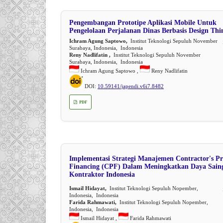
Pengembangan Prototipe Aplikasi Mobile Untuk
Pengelolaan Perjalanan Dinas Berbasis Design Thi
Ichram Agung Saptowo,
Institut Teknologi Sepuluh November
Surabaya, Indonesia, Indonesia
Reny Nadlifatin ,
Institut Teknologi Sepuluh November
Surabaya, Indonesia, Indonesia
Ichram Agung Saptowo ,
Reny Nadlifatin
DOI:
10.59141/japendi.v6i7.8482
PDF
Implementasi Strategi Manajemen Contractor's Pr
Financing (CPF) Dalam Meningkatkan Daya Sain
Kontraktor Indonesia
Ismail Hidayat,
Institut Teknologi Sepuluh Nopember,
Indonesia, Indonesia
Farida Rahmawati,
Institut Teknologi Sepuluh Nopember,
Indonesia, Indonesia
Ismail Hidayat ,
Farida Rahmawati