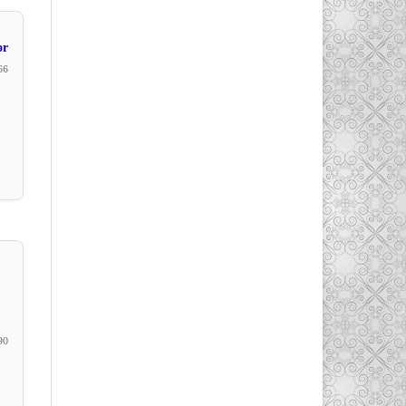
or
66
90