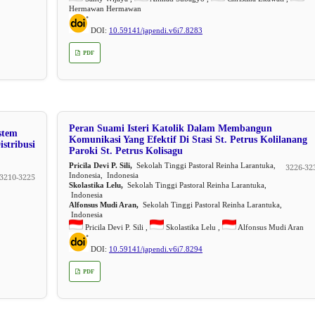
Hermawan Hermawan
DOI:
10.59141/japendi.v6i7.8283
PDF
Peran Suami Isteri Katolik Dalam Membangun
stem
Komunikasi Yang Efektif Di Stasi St. Petrus Kolilanang
stribusi
Paroki St. Petrus Kolisagu
Pricila Devi P. Sili,
Sekolah Tinggi Pastoral Reinha Larantuka,
3226-32
Indonesia, Indonesia
3210-3225
Skolastika Lelu,
Sekolah Tinggi Pastoral Reinha Larantuka,
Indonesia
Alfonsus Mudi Aran,
Sekolah Tinggi Pastoral Reinha Larantuka,
Indonesia
Pricila Devi P. Sili ,
Skolastika Lelu ,
Alfonsus Mudi Aran
DOI:
10.59141/japendi.v6i7.8294
PDF