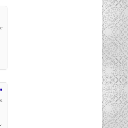
67
si
91
wi