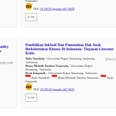
Pramudya
DOI:
10.59141/japendi.v6i7.8429
PDF
Pendidikan Inklusif Dan Pemenuhan Hak Anak
uidity
Berkebutuhan Khusus Di Indonesia: Tinjauan Literatur
n
Kritis
Shifa Nusaibah,
Universitas Negeri Semarang, Indonesia,
3299-33
Indonesia
3292-3298
Diana Michelle Darlene Nanariain,
Universitas Negeri
Semarang, Indonesia
Dyah Istiqamah ,
Universitas Negeri Semarang, Indonesia
i
Shifa Nusaibah ,
Diana Michelle Darlene Nanariain ,
Dyah
Istiqamah
DOI:
10.59141/japendi.v6i7.8435
PDF