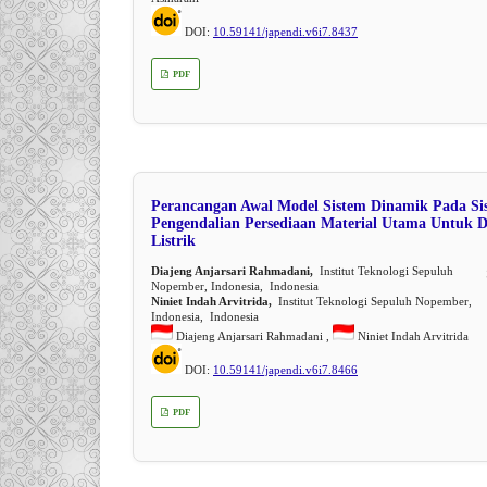
DOI:
10.59141/japendi.v6i7.8437
PDF
Perancangan Awal Model Sistem Dinamik Pada Si
Pengendalian Persediaan Material Utama Untuk Di
Listrik
Diajeng Anjarsari Rahmadani,
Institut Teknologi Sepuluh
Nopember, Indonesia, Indonesia
Niniet Indah Arvitrida,
Institut Teknologi Sepuluh Nopember,
Indonesia, Indonesia
Diajeng Anjarsari Rahmadani ,
Niniet Indah Arvitrida
DOI:
10.59141/japendi.v6i7.8466
PDF