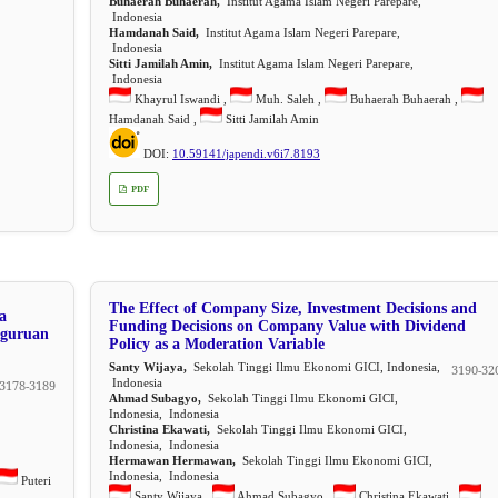
Buhaerah Buhaerah,
Institut Agama Islam Negeri Parepare,
Indonesia
Hamdanah Said,
Institut Agama Islam Negeri Parepare,
Indonesia
Sitti Jamilah Amin,
Institut Agama Islam Negeri Parepare,
Indonesia
Khayrul Iswandi ,
Muh. Saleh ,
Buhaerah Buhaerah ,
Hamdanah Said ,
Sitti Jamilah Amin
DOI:
10.59141/japendi.v6i7.8193
PDF
The Effect of Company Size, Investment Decisions and
a
Funding Decisions on Company Value with Dividend
rguruan
Policy as a Moderation Variable
Santy Wijaya,
Sekolah Tinggi Ilmu Ekonomi GICI, Indonesia,
3190-32
Indonesia
3178-3189
Ahmad Subagyo,
Sekolah Tinggi Ilmu Ekonomi GICI,
Indonesia, Indonesia
Christina Ekawati,
Sekolah Tinggi Ilmu Ekonomi GICI,
Indonesia, Indonesia
Hermawan Hermawan,
Sekolah Tinggi Ilmu Ekonomi GICI,
Indonesia, Indonesia
Puteri
Santy Wijaya ,
Ahmad Subagyo ,
Christina Ekawati ,