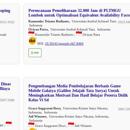
loping
Perencanaan Pemeliharaan 32.000 Jam di PLTMGU
Lombok untuk Optimalisasi Equivalent Availability Fact
Kusnendar Trianto Rudianto,
Universitas Jendral Achmad Yani,
3311-3322
3323-33
Indonesia
Oviyan Patra,
Universitas Jendral Achmad Yani, Indonesia
ansah
Kusnendar Trianto Rudianto ,
Oviyan Patra
DOI:
10.59141/japendi.v6i7.8464
PDF
 Dinas
Pengembangan Media Pembelajaran Berbasis Game
Biaya
Mobile Galatya (Galileo Jelajah Tata Surya) Untuk
Meningkatkan Motivasi Dan Hasil Belajar Peserta Didik
3367-3380
Kelas Vi Sd
Grace Anggraeni Dewi,
Universitas Kristen Satya Wacana,
3381-33
Indonesia, Indonesia
Adi Winanto,
Universitas Kristen Satya Wacana, Indonesia,
Indonesia
ga ,
Grace Anggraeni Dewi ,
Adi Winanto