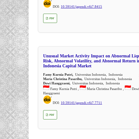
DOI:
10.59141/japendi.v6i7.8415
PDF
Unusual Market Activity Impact on Abnormal Liq
Risk, Abnormal Volatility, and Abnormal Return i
Indonesia Capital Market
Famy Kurnia Putri,
Universitas Indonesia, Indonesia
Maria Christina Pasaribu,
Universitas Indonesia, Indonesia
Dewi Hanggraeni,
Universitas Indonesia, Indonesia
Famy Kurnia Putri ,
Maria Christina Pasaribu ,
Dew
Hanggraeni
DOI:
10.59141/japendi.v6i7.7711
PDF