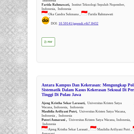
Indonesia
Farida Rahmawati,
Institut Teknologi Sepuluh Nopember,
Indonesia, Indonesia
Oka Candra Sukmana ,
Farida Rahmawati
DOI:
10.59141/japendi.v6i7.8432
PDF
Antara Kampus Dan Kekerasan: Mengungkap Pol
Sistematik Dalam Kasus Kekerasan Seksual Di Pe
Tinggi Di Pulau Jawa
Ajeng Kristha Sekar Larasati,
Universitas Kristen Satya
Wacana, Indonesia, Indonesia
Maulidia Arifiyani Putri,
Universitas Kristen Satya Wacana,
Indonesia , Indonesia
Puteri Asmarani ,
Universitas Kristen Satya Wacana, Indonesia,
Indonesia
Ajeng Kristha Sekar Larasati ,
Maulidia Arifiyani Putri ,
Asmarani