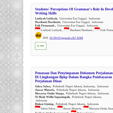
Students' Perceptions Of Grammar's Role In Deve
Writing Skills
Lutfiyah Lutfiyah,
Universitas Esa Unggul, Indonesia
Hardianti Hardianti,
Universitas Esa Unggul, Indonesia
Ezik Firmansah ,
Universitas Esa Unggul, Indonesia
Lutfiyah Lutfiyah ,
Hardianti Hardianti ,
Ezik Firm
DOI:
10.59141/japendi.v6i7.8268
PDF
Penataan Dan Penyimpanan Dokumen Perjalanan
Di Lingkungan Bpkp Dalam Rangka Pembayaran 
Perjalanan Dinas
Salwa Salwa,
Politeknik Negeri Jakarta, Indonesia, Indonesia
Anwar Mustofa,
Politeknik Negeri Jakarta, Indonesia
Mawarta Onida Sinaga,
Politeknik Negeri Jakarta, Indonesia
Ni Made Widhi Sugianingsih,
Politeknik Negeri Jakarta,
Indonesia
Riskon Ginting,
Politeknik Negeri Jakarta, Indonesia
Salwa Salwa ,
Anwar Mustofa ,
Mawarta Onida Sina
Ni Made Widhi Sugianingsih ,
Riskon Ginting