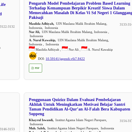
Pengaruh Model Pembelajaran Problem Based Learning
ife
Terhadap Kemampuan Berpikir Kreatif Siswa Dalam
Memecahkan Masalah Di Kelas Vi Sd Negeri 1 Glanggan
d
Pakisaji
Maulida Adhiyah,
UIN Maulana Malik Ibrahim Malang,
3133-31
3122-3132
Indonesia, Indonesia
Nur Ali,
UIN Maulana Malik Ibrahim Malang, Indonesia ,
Indonesia
A. Nurul Kawakip,
UIN Maulana Malik Ibrahim Malang,
Indonesia , Indonesia
h
Maulida Adhiyah ,
Nur Ali ,
A. Nurul Kawakip
DOI:
10.59141/japendi.v6i7.8422
PDF
Penggunaan Quizizz Dalam Evaluasi Pembelajaran
Akhlak Untuk Meningkatkan Motivasi Belajar Santri
Taman Pendidikan Al-Qur’an Al-Falah Bera Kabupaten
Soppeng
Khayrul Iswandi,
Institut Agama Islam Negeri Parepare,
3154-31
Indonesia
Muh. Saleh,
Institut Agama Islam Negeri Parepare, Indonesia
3146-3153