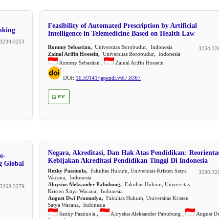
Feasibility of Automated Prescription by Artificial
nking
Intelligence in Telemedicine Based on Health Law
3239-3253
Rommy Sebastian,
Universitas Borobudur, Indonesia
3254-32
Zainal Arifin Hoesein,
Universitas Borobudur, Indonesia
Rommy Sebastian ,
Zainal Arifin Hoesein
DOI:
10.59141/japendi.v6i7.8367
PDF
Negara, Akreditasi, Dan Hak Atas Pendidikan: Reorienta
e-
Kebijakan Akreditasi Pendidikan Tinggi Di Indonesia
g Global
Rezky Passiuola,
Fakultas Hukum, Universitas Kristen Satya
3280-32
Wacana, Indonesia
Aloysius Aleksander Pabubung,
Fakultas Hukum, Universitas
3268-3279
Kristen Satya Wacana, Indonesia
August Dwi Pramudya,
Fakultas Hukum, Universitas Kristen
Satya Wacana, Indonesia
Rezky Passiuola ,
Aloysius Aleksander Pabubung ,
August D