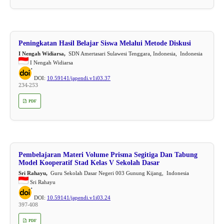
Peningkatan Hasil Belajar Siswa Melalui Metode Diskusi
I Nengah Widiarsa,
SDN Amertasari Sulawesi Tenggara, Indonesia, Indonesia
I Nengah Widiarsa
DOI:
10.59141/japendi.v1i03.37
234-253
PDF
Pembelajaran Materi Volume Prisma Segitiga Dan Tabung
Model Kooperatif Stad Kelas V Sekolah Dasar
Sri Rahayu,
Guru Sekolah Dasar Negeri 003 Gunung Kijang, Indonesia
Sri Rahayu
DOI:
10.59141/japendi.v1i03.24
397-408
PDF