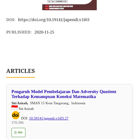
DOI:
https://doi.org/10.59141/japendi.v1i03
PUBLISHED:
2020-11-25
ARTICLES
Pengaruh Model Pembelajaran Dan Adversity Quotient
Terhadap Kemampuan Koneksi Matematika
Siti Azizah,
SMAN 15 Kota Tangerang, Indonesia
Siti Azizah
DOI:
10.59141/japendi.v1i03.27
370-396
PDF