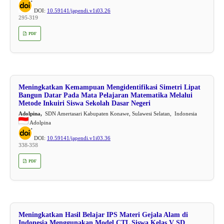
DOI:
10.59141/japendi.v1i03.26
295-319
PDF
Meningkatkan Kemampuan Mengidentifikasi Simetri Lipat
Bangun Datar Pada Mata Pelajaran Matematika Melalui
Metode Inkuiri Siswa Sekolah Dasar Negeri
Adolpina,
SDN Amertasari Kabupaten Konawe, Sulawesi Selatan, Indonesia
Adolpina
DOI:
10.59141/japendi.v1i03.36
338-358
PDF
Meningkatkan Hasil Belajar IPS Materi Gejala Alam di
Indonesia Menggunakan Model CTL Siswa Kelas V SD