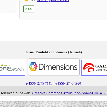
DOI:
10.59141/japendi.v5i9.4999
PDF
Jurnal Pendidikan Indonesia (Japendi)
p-ISSN 2745-7141
|
e-ISSN 2746-1920
ilisensikan di bawah
Creative Commons Attribution-ShareAlike 4.0 I