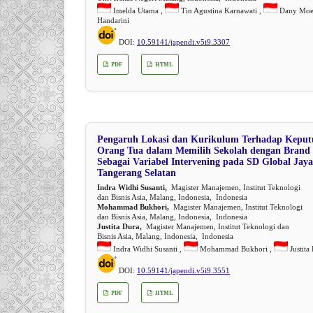
Imelda Utama ,
Tin Agustina Karnawati ,
Dany Moe
Handarini
DOI:
10.59141/japendi.v5i9.3307
PDF
HTML
Pengaruh Lokasi dan Kurikulum Terhadap Keput
Orang Tua dalam Memilih Sekolah dengan Brand
Sebagai Variabel Intervening pada SD Global Jaya
Tangerang Selatan
Indra Widhi Susanti,
Magister Manajemen, Institut Teknologi
dan Bisnis Asia, Malang, Indonesia, Indonesia
Mohammad Bukhori,
Magister Manajemen, Institut Teknologi
dan Bisnis Asia, Malang, Indonesia, Indonesia
Justita Dura,
Magister Manajemen, Institut Teknologi dan
Bisnis Asia, Malang, Indonesia, Indonesia
Indra Widhi Susanti ,
Mohammad Bukhori ,
Justita
DOI:
10.59141/japendi.v5i9.3551
PDF
HTML