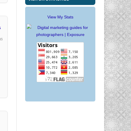
View My Stats
k
85