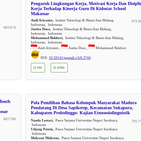
Pengaruh Lingkungan Kerja, Motivasi Kerja Dan Disipli
Kerja Terhadap Kinerja Guru Di Kidsstar School
Makassar
Andi Ariyanto,
Institut Teknologi & Bisnis Asia Malang,
675-6
Indonesia, Indonesia
665-674
Justita Dura,
Institut Teknologi & Bisnis Asia Malang,
Indonesia, Indonesia
Mohammad Bukhori,
Institut Teknologi & Bisnis Asia Malang,
Indonesia, Indonesia
Andi Ariyanto ,
Justita Dura ,
Mohammad Bukhori
DOI:
10.59141/japendi.v5i9.3744
PDF
HTML
Mouth
Pola Pemilihan Bahasa Kelompok Masyarakat Madura
Pendatang Di Desa Sapikerep, Kecamatan Sukapura,
ssar
Kabupaten Probolinggo: Kajian Etnososiolinguistik
687-700
Nanda Lestari,
Pasca Sarjana Universitas Negeri Surabaya,
701-7
Indonesia
Udjang Pairin,
Pasca Sarjana Universitas Negeri Surabaya,
Indonesia
Mulyono Mulyono,
Pasca Sarjana Universitas Negeri Surabaya,