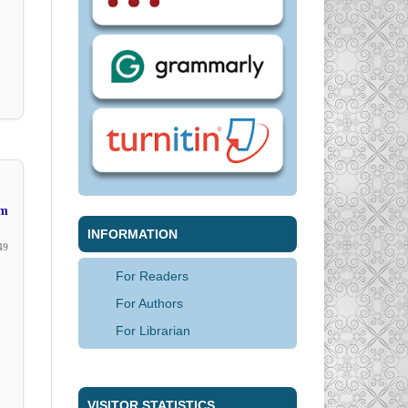
im
INFORMATION
49
For Readers
For Authors
For Librarian
VISITOR STATISTICS