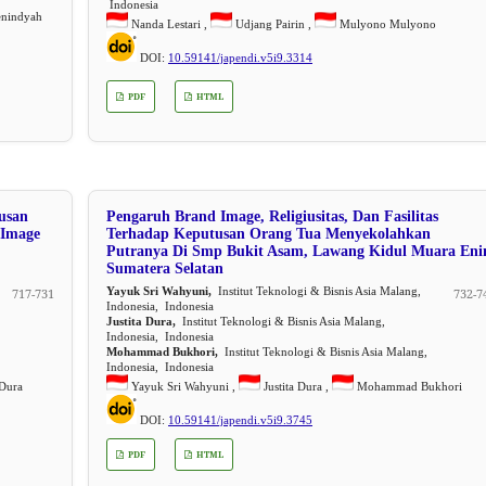
Indonesia
nindyah
Nanda Lestari ,
Udjang Pairin ,
Mulyono Mulyono
DOI:
10.59141/japendi.v5i9.3314
PDF
HTML
usan
Pengaruh Brand Image, Religiusitas, Dan Fasilitas
 Image
Terhadap Keputusan Orang Tua Menyekolahkan
Putranya Di Smp Bukit Asam, Lawang Kidul Muara En
Sumatera Selatan
Yayuk Sri Wahyuni,
Institut Teknologi & Bisnis Asia Malang,
717-731
732-7
Indonesia, Indonesia
Justita Dura,
Institut Teknologi & Bisnis Asia Malang,
Indonesia, Indonesia
Mohammad Bukhori,
Institut Teknologi & Bisnis Asia Malang,
Indonesia, Indonesia
 Dura
Yayuk Sri Wahyuni ,
Justita Dura ,
Mohammad Bukhori
DOI:
10.59141/japendi.v5i9.3745
PDF
HTML