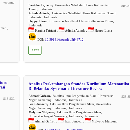
786-802
Kartika Fajriani,
Universitas Nahdlatul Ulama Kalimantan
803-8
Timur, Indonesia
Adinda Adinda,
Universitas Nahdlatul Ulama Kalimantan Timur,
Indonesia, Indonesia
Heppy Liana,
Universitas Nahdlatul Ulama Kalimantan Timur,
Indonesia
hmah ,
Kartika Fajriani ,
Adinda Adinda ,
Heppy Liana
DOI:
10.59141/japendi.v5i9.4712
PDF
Guru
Analisis Perkembangan Standar Kurikulum Matematika
asi
Di Belanda: Systematic Literature Review
Ahmad Gufron,
Fakultas Ilmu Pengetahuan Alam, Universitas
833-8
816-832
Negeri Semarang, Indonesia, Indonesia
Iwan Junaedi,
Fakultas Ilmu Pengetahuan Alam, Universitas
Negeri Semarang, Indonesia, Indonesia
Mulyono Mulyono,
Fakultas Ilmu Pengetahuan Alam,
Universitas Negeri Semarang, Indonesia, Indonesia
Ahmad Gufron ,
Iwan Junaedi ,
Mulyono Mulyono