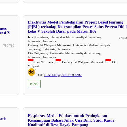
Efektivitas Model Pembelajaran Project Based learning
(PjBL) terhadap Keterampilan Proses Sains Peserta Didi
ness
kelas V Sekolah Dasar pada Materi IPA
rasi Z
Izza Nurtriana,
Universitas Muhammadiyah Semarang,
770-7
Indonesia, Indonesia
Endang Tri Wahyuni Maharani,
Universitas Muhammadiyah
750-769
Semarang, Indonesia, Indonesia
Eko Yuliyanto,
Universitas Muhammadiyah Semarang,
Indonesia, Indonesia
Izza Nurtriana ,
Endang Tri Wahyuni Maharani ,
Eko
Yuliyanto
DOI:
10.59141/japendi.v5i9.4302
PDF
Eksplorasi Media Edukasi untuk Peningkatan
atis
Kemampuan Bahasa Anak Usia Dini: Studi Kasus
Kualitatif di Desa Dayak Pampang