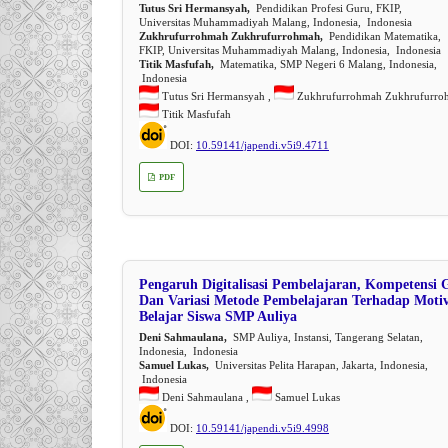
Tutus Sri Hermansyah,
Pendidikan Profesi Guru, FKIP,
Universitas Muhammadiyah Malang, Indonesia, Indonesia
Zukhrufurrohmah Zukhrufurrohmah,
Pendidikan Matematika,
FKIP, Universitas Muhammadiyah Malang, Indonesia, Indonesia
Titik Masfufah,
Matematika, SMP Negeri 6 Malang, Indonesia,
Indonesia
Tutus Sri Hermansyah ,
Zukhrufurrohmah Zukhrufurro
Titik Masfufah
DOI:
10.59141/japendi.v5i9.4711
PDF
Pengaruh Digitalisasi Pembelajaran, Kompetensi 
Dan Variasi Metode Pembelajaran Terhadap Motiv
Belajar Siswa SMP Auliya
Deni Sahmaulana,
SMP Auliya, Instansi, Tangerang Selatan,
Indonesia, Indonesia
Samuel Lukas,
Universitas Pelita Harapan, Jakarta, Indonesia,
Indonesia
Deni Sahmaulana ,
Samuel Lukas
DOI:
10.59141/japendi.v5i9.4998