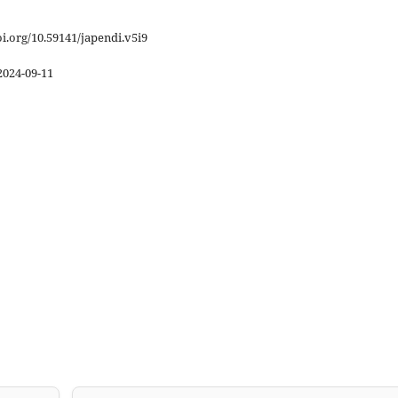
oi.org/10.59141/japendi.v5i9
2024-09-11