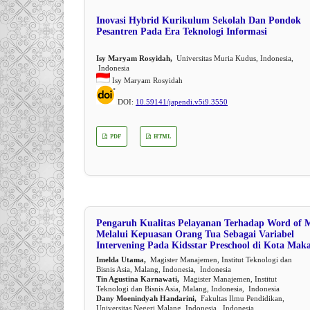
Inovasi Hybrid Kurikulum Sekolah Dan Pondok
Pesantren Pada Era Teknologi Informasi
Isy Maryam Rosyidah,
Universitas Muria Kudus, Indonesia,
Indonesia
Isy Maryam Rosyidah
DOI:
10.59141/japendi.v5i9.3550
PDF
HTML
Pengaruh Kualitas Pelayanan Terhadap Word of 
Melalui Kepuasan Orang Tua Sebagai Variabel
Intervening Pada Kidsstar Preschool di Kota Maka
Imelda Utama,
Magister Manajemen, Institut Teknologi dan
Bisnis Asia, Malang, Indonesia, Indonesia
Tin Agustina Karnawati,
Magister Manajemen, Institut
Teknologi dan Bisnis Asia, Malang, Indonesia, Indonesia
Dany Moenindyah Handarini,
Fakultas Ilmu Pendidikan,
Universitas Negeri Malang, Indonesia, Indonesia